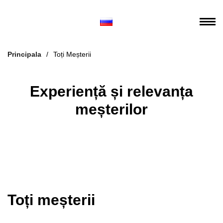
Principala
/
Toți Meșterii
Experiență și relevanța
meșterilor
Toți meșterii