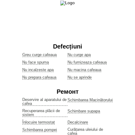
Defecțiuni
Greu curge cafeaua
Nu curge apa
Nu face spuma
Nu furnizeaza cafeaua
Nu incalzeste apa
Nu macina cafeaua
Nu prepara cafeaua
Nu se aprinde
Ремонт
Deservire al aparatului de
Schimbarea Macinătorului
cafea
Recuperarea plăcii de
Schimbare supapa
sistem
Înlocuire termostat
Decalcinare
Curățarea uleiului de
Schimbarea pompei
cafea