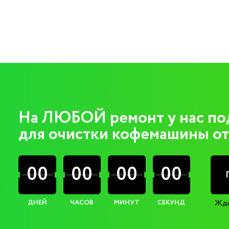
На ЛЮБОЙ ремонт у нас по
для очистки кофемашины от
00
00
00
00
Жде
ДНЕЙ
ЧАСОВ
МИНУТ
СЕКУНД