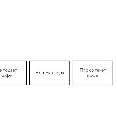
е подает
Плохо течет
Не течет вода
кофе
кофе