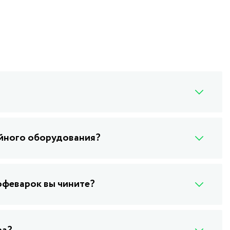
ейного оборудования?
офеварок вы чините?