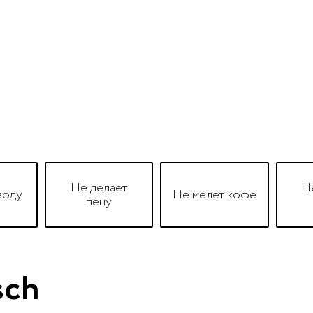
Не делает
Н
воду
Не мелет кофе
пену
sch