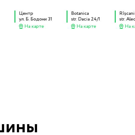
Центр
Botanica
Rîșcani
ул. Б. Бодони 31
str. Dacia 24/1
str. Al
На карте
На карте
На к
шины