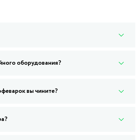
ейного оборудования?
офеварок вы чините?
ра?