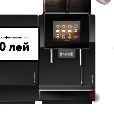
 кофемашины от
0 лей