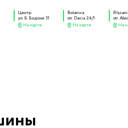
Центр
Botanica
Rîșcani
ул. Б. Бодони 31
str. Dacia 24/1
str. Al
На карте
На карте
На к
шины