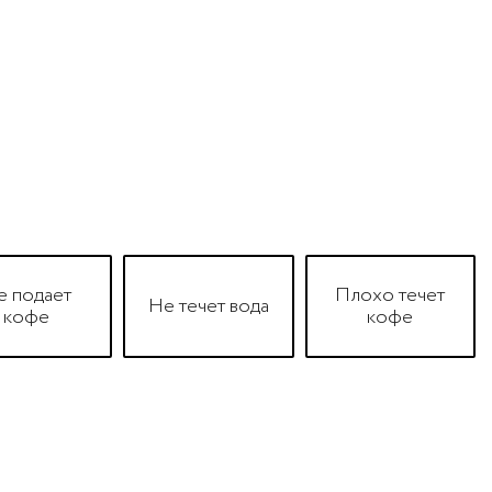
е подает
Плохо течет
Не течет вода
кофе
кофе