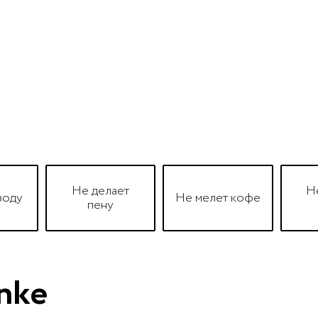
Не делает
Н
воду
Не мелет кофе
пену
nke