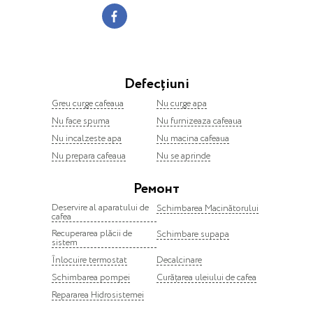
Defecțiuni
Greu curge cafeaua
Nu curge apa
Nu face spuma
Nu furnizeaza cafeaua
Nu incalzeste apa
Nu macina cafeaua
Nu prepara cafeaua
Nu se aprinde
Ремонт
Deservire al aparatului de
Schimbarea Macinătorului
cafea
Recuperarea plăcii de
Schimbare supapa
sistem
Înlocuire termostat
Decalcinare
Schimbarea pompei
Curățarea uleiului de cafea
Repararea Hidrosistemei