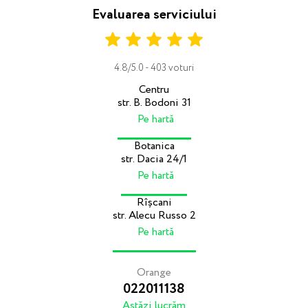
Evaluarea serviciului
4.8/5.0 - 403 voturi
Centru
str. B. Bodoni 31
Pe hartă
Botanica
str. Dacia 24/1
Pe hartă
Rîșcani
str. Alecu Russo 2
Pe hartă
Orange
022011138
Astăzi lucrăm