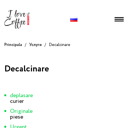
Principala
/
Услуги
/
Decalcinare
Decalcinare
deplasare
curier
Originale
piese
Urgent