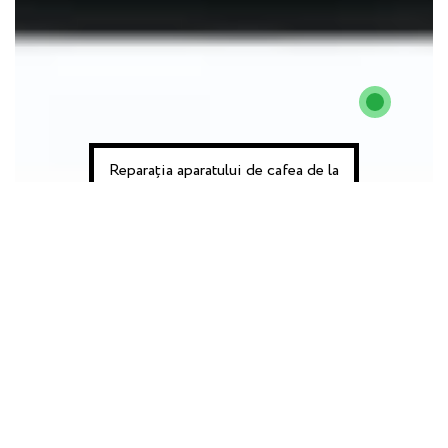
Reparația aparatului de cafea de la
230 lei
Cauzele Defecțiunii
Greu curge
Nu face
Nu curge apa
cafeaua
spuma