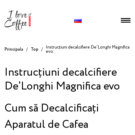
Instrucțiuni decalcifiere De’Longhi Magnifica
Principala
/
Top
/
evo
Instrucțiuni decalcifiere
De’Longhi Magnifica evo
Cum să Decalcificați
Aparatul de Cafea