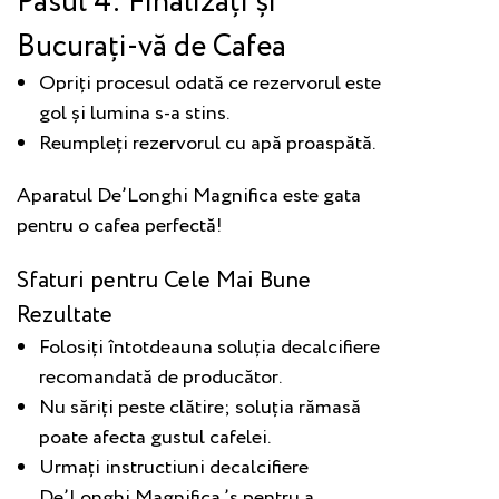
Pasul 4: Finalizați și
Bucurați-vă de Cafea
Opriți procesul odată ce rezervorul este
gol și lumina s-a stins.
Reumpleți rezervorul cu apă proaspătă.
Aparatul De’Longhi Magnifica este gata
pentru o cafea perfectă!
Sfaturi pentru Cele Mai Bune
Rezultate
Folosiți întotdeauna soluția decalcifiere
recomandată de producător.
Nu săriți peste clătire; soluția rămasă
poate afecta gustul cafelei.
Urmați instructiuni decalcifiere
De’Longhi Magnifica ’s pentru a