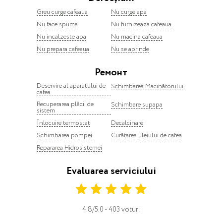
Greu curge cafeaua
Nu curge apa
Nu face spuma
Nu furnizeaza cafeaua
Nu incalzeste apa
Nu macina cafeaua
Nu prepara cafeaua
Nu se aprinde
Ремонт
Deservire al aparatului de
Schimbarea Macinătorului
cafea
Recuperarea plăcii de
Schimbare supapa
sistem
Înlocuire termostat
Decalcinare
Schimbarea pompei
Curățarea uleiului de cafea
Repararea Hidrosistemei
Evaluarea serviciului
4.8/5.0 - 403 voturi