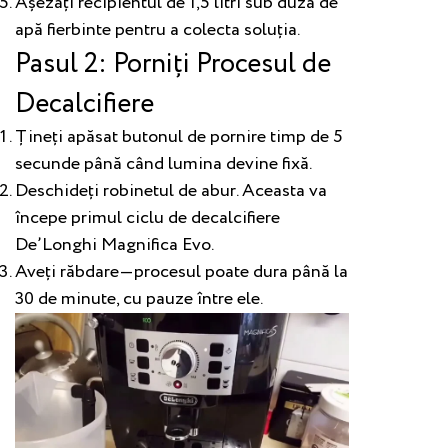
Așezați recipientul de 1,5 litri sub duza de
apă fierbinte pentru a colecta soluția.
Pasul 2: Porniți Procesul de
Decalcifiere
Țineți apăsat butonul de pornire timp de 5
secunde până când lumina devine fixă.
Deschideți robinetul de abur. Aceasta va
începe primul ciclu de decalcifiere
De’Longhi Magnifica Evo.
Aveți răbdare—procesul poate dura până la
30 de minute, cu pauze între ele.