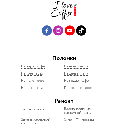
Поломки
Не варит кофе
Не включается
Не греет воду
Не делает пену
Не мелет кофе
Не подает кофе
Не течет вода
Плохо течет кофе
Ремонт
Восстановление
Замена клапана
системной платы
Замена жерновой
Замена Термостата
кофемолки