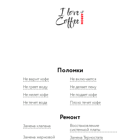
Поломки
Не варит кофе
Не включается
Не греет воду
Не делает пену
Не мелет кофе
Не подает кофе
Не течет вода
Плохо течет кофе
Ремонт
Восстановление
Замена клапана
системной платы
Замена жерновой
Замена Термостата