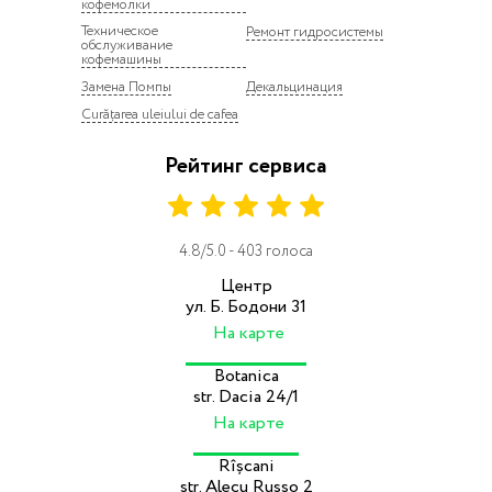
кофемолки
Техническое
Ремонт гидросистемы
обслуживание
кофемашины
Замена Помпы
Декальцинация
Curățarea uleiului de cafea
Рейтинг сервиса
4.8/5.0 - 403 голоса
Центр
ул. Б. Бодони 31
На карте
Botanica
str. Dacia 24/1
На карте
Rîșcani
str. Alecu Russo 2