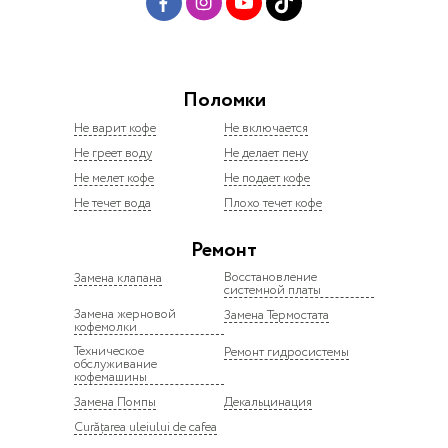
Поломки
Не варит кофе
Не включается
Не греет воду
Не делает пену
Не мелет кофе
Не подает кофе
Не течет вода
Плохо течет кофе
Ремонт
Восстановление
Замена клапана
системной платы
Замена жерновой
Замена Термостата
кофемолки
Техническое
Ремонт гидросистемы
обслуживание
кофемашины
Замена Помпы
Декальцинация
Curățarea uleiului de cafea