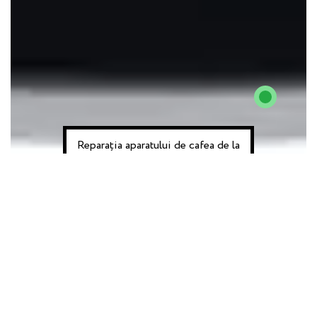
Reparația aparatului de cafea de la
230 lei
Cauzele Defecțiunii
Greu curge
Nu face
Nu curge apa
cafeaua
spuma